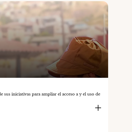
mayo 19
Termóm
sus iniciativas para ampliar el acceso a y el uso de
Lima, 18
que está