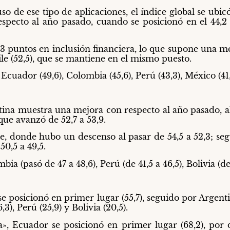
uso de ese tipo de aplicaciones, el índice global se ubic
specto al año pasado, cuando se posicionó en el 44,2 
53 puntos en inclusión financiera, lo que supone una m
le (52,5), que se mantiene en el mismo puesto.
Ecuador (49,6), Colombia (45,6), Perú (43,3), México (41,7
ina muestra una mejora con respecto al año pasado, al 
que avanzó de 52,7 a 53,9.
le, donde hubo un descenso al pasar de 54,5 a 52,3; 
0,5 a 49,5.
a (pasó de 47 a 48,6), Perú (de 41,5 a 46,5), Bolivia (de 
e posicionó en primer lugar (55,7), seguido por Argent
,3), Perú (25,9) y Bolivia (20,5).
a», Ecuador se posicionó en primer lugar (68,2), por 