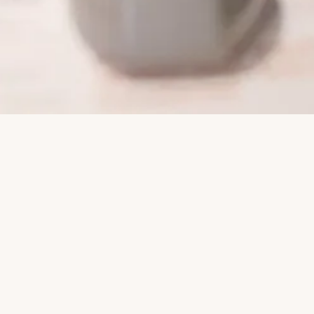
Cómo funciona Alerta GenÉTICA
edicorp garantizamos la confidencialidad de la infor
ionada y protegemos de cualquier tipo de represalias a
izan los canales de Alerta GenÉTICA en cumplimiento d
gulaciones vigentes y las buenas prácticas internacional