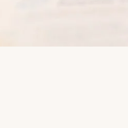
En Cr
proporc
util
re