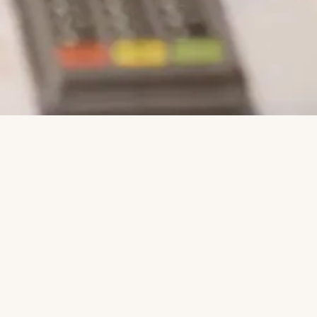
mación
 quienes
e las
es.