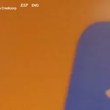
ENG
ESP
a Credicorp