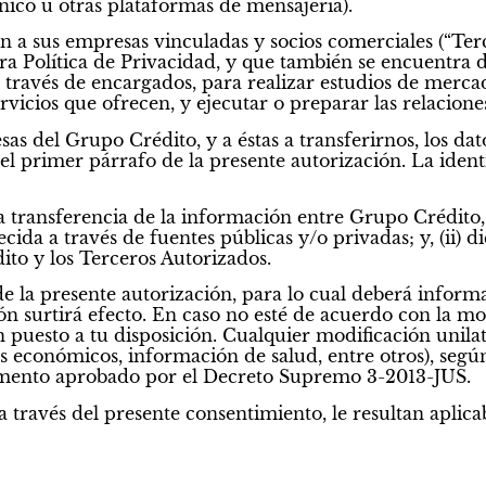
nico u otras plataformas de mensajería).
 a sus empresas vinculadas y socios comerciales (“Ter
ra Política de Privacidad, y que también se encuentra d
través de encargados, para realizar estudios de mercad
rvicios que ofrecen, y ejecutar o preparar las relacio
sas del Grupo Crédito, y a éstas a transferirnos, los dat
n el primer párrafo de la presente autorización. La ide
la transferencia de la información entre Grupo Crédito,
ida a través de fuentes públicas y/o privadas; y, (ii)
to y los Terceros Autorizados.
e la presente autorización, para lo cual deberá infor
ción surtirá efecto. En caso no esté de acuerdo con la m
 puesto a tu disposición. Cualquier modificación unilat
sos económicos, información de salud, entre otros), seg
amento aprobado por el Decreto Supremo 3-2013-JUS.
 través del presente consentimiento, le resultan aplica