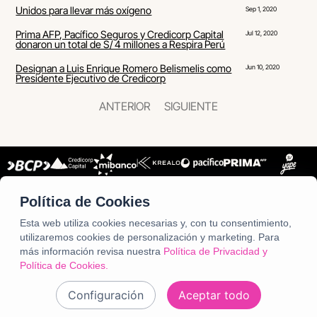
Unidos para llevar más oxígeno
Sep 1, 2020
Prima AFP, Pacífico Seguros y Credicorp Capital
Jul 12, 2020
donaron un total de S/ 4 millones a Respira Perú
Designan a Luis Enrique Romero Belismelis como
Jun 10, 2020
Presidente Ejecutivo de Credicorp
ANTERIOR
SIGUIENTE
Política de Cookies
Links Útiles
Contribuimos a
Home
Noticias
mejorar vidas,
Esta web utiliza cookies necesarias y, con tu consentimiento,
Nosotros
Únete a Credicorp
acelerando los
cambios que
Inversionistas
Alerta Genética - Sistema de denuncias
utilizaremos cookies de personalización y marketing.
Para
nuestros países
Sostenibilidad
necesitan.
más información revisa nuestra
Política de Privacidad y
Política de Cookies.
© 2026 Grupo
Configuración
Aceptar todo
Credicorp. All rights
reserved.