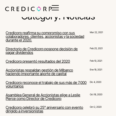
Category: Noticias
Credicorp reafirma su compromiso con sus
Mar 22, 2021
colaboradores, clientes, accionistas y la sociedad
durante el 2020.
Directorio de Credicorp pospone decisión de
Feb 25, 2021
pagar dividendos
Credicorp presentó resultados del 2020
Feb 10, 2021
Accionistas respaldan gestión de Mibanco
Ene 19, 2021
haciendo importante aporte de capital
Credicorp reconoce el trabajo de sus más de 7,000
Dic 4, 2020
voluntarios
Asamblea General de Accionistas elige a Leslie
Oct 18, 2020
Pierce como Director de Credicorp
Credicorp celebró su 25° aniversario con evento
Oct 2, 2020
dirigido a inversionistas