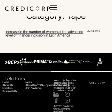
Category: Yape
Increase in the number of women at the advanced
Mar 24, 2025
level of financial inclusion in Latin America
Useful Links
We contribute to
Home
News
improving lives,
About Us
Alerta GenÉTICA - System for Complaints
accelerating the
changes that our
Investors
Join Credicorp
countries need.
Sustainability
© 2025 Credicorp
Group. All rights
reserved.