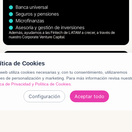
Banca universal
Seguros y pensiones
Microfinanzas
Asesoría y gestión de inversiones
Además, ayudamos a las Fintech de LATAM a crecer, a través de
nuestro Corporate Venture Capital.
¿En qué creemos?
ítica de Cookies
Empoderar personas para generar bienestar
web utiliza cookies necesarias y, con tu consentimiento, utilizaremos
Acelerar ideas disruptivas
es de personalización y marketing.
Para más información revisa nuest
Democratizar las finanzas
ica de Privacidad y Política de Cookies.
Elegir el camino correcto en línea con nuestros
valores
Configuración
Aceptar todo
Impulsar el desarrollo sostenible de la región